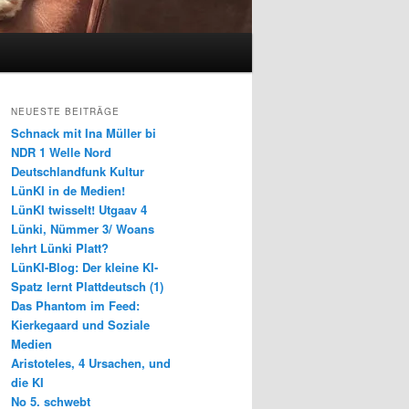
NEUESTE BEITRÄGE
Schnack mit Ina Müller bi
NDR 1 Welle Nord
Deutschlandfunk Kultur
LünKI in de Medien!
LünKI twisselt! Utgaav 4
Lünki, Nümmer 3/ Woans
lehrt Lünki Platt?
LünKI-Blog: Der kleine KI-
Spatz lernt Plattdeutsch (1)
Das Phantom im Feed:
Kierkegaard und Soziale
Medien
Aristoteles, 4 Ursachen, und
die KI
No 5. schwebt