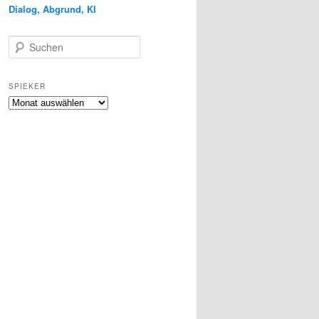
Dialog, Abgrund, KI
S
u
c
h
SPIEKER
e
Spieker
n