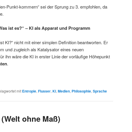
en-Punkt-kommern“ sei der Sprung zu 3. empfohlen, da
e.
„Was ist es?“ – KI als Apparat und Programm
t KI?“ nicht mit einer simplen Definition beantworten. Er
m und zugleich als Katalysator eines neuen
r ihn wäre die KI in erster Linie der vorläufige Höhepunkt
ten
.
lagwortet mit
Entropie
,
Flusser
,
KI
,
Medien
,
Philosophie
,
Sprache
 (Welt ohne Maß)