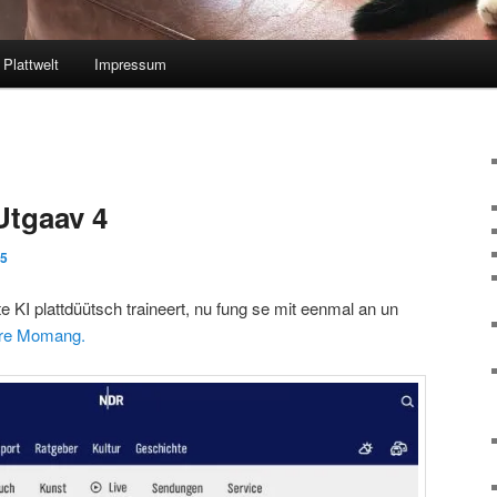
Plattwelt
Impressum
Utgaav 4
25
te KI plattdüütsch traineert, nu fung se mit eenmal an un
re Momang.