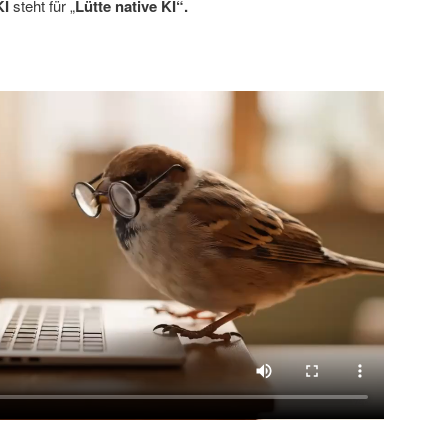
KI
steht für „
Lütte native KI“.