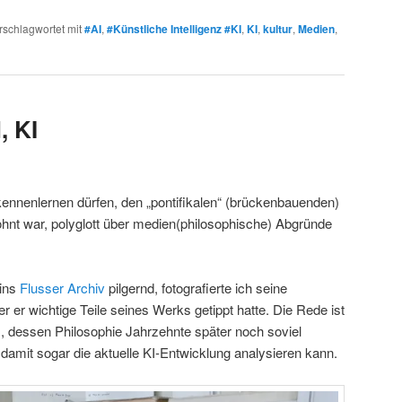
rschlagwortet mit
#AI
,
#Künstliche Intelligenz #KI
,
KI
,
kultur
,
Medien
,
, KI
 kennenlernen dürfen, den „pontifikalen“ (brückenbauenden)
nt war, polyglott über medien(philosophische) Abgründe
ins
Flusser Archiv
pilgernd, fotografierte ich seine
 er wichtige Teile seines Werks getippt hatte. Die Rede ist
, dessen Philosophie Jahrzehnte später noch soviel
damit sogar die aktuelle KI-Entwicklung analysieren kann.