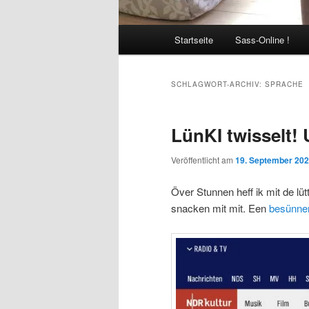
Hauptmenü
Startseite
Sass-Online !
SCHLAGWORT-ARCHIV:
SPRACHE
LünKI twisselt! 
Veröffentlicht am
19. September 20
Över Stunnen heff ik mit de lüt
snacken mit mit. Een
besünne