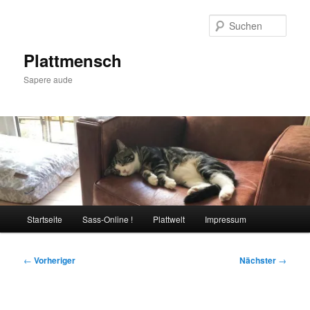
Zum
primären
Such
Inhalt
springen
Plattmensch
Sapere aude
Hauptmenü
Startseite
Sass-Online !
Plattwelt
Impressum
Beitragsnavigation
←
Vorheriger
Nächster
→