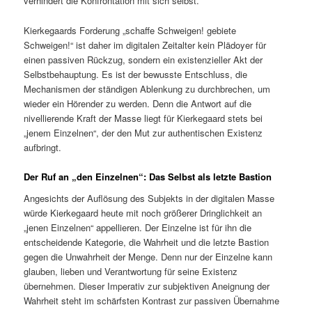
verhindert die Konfrontation mit sich selbst.
Kierkegaards Forderung „schaffe Schweigen! gebiete
Schweigen!“ ist daher im digitalen Zeitalter kein Plädoyer für
einen passiven Rückzug, sondern ein existenzieller Akt der
Selbstbehauptung. Es ist der bewusste Entschluss, die
Mechanismen der ständigen Ablenkung zu durchbrechen, um
wieder ein Hörender zu werden. Denn die Antwort auf die
nivellierende Kraft der Masse liegt für Kierkegaard stets bei
„jenem Einzelnen“, der den Mut zur authentischen Existenz
aufbringt.
Der Ruf an „den Einzelnen“: Das Selbst als letzte Bastion
Angesichts der Auflösung des Subjekts in der digitalen Masse
würde Kierkegaard heute mit noch größerer Dringlichkeit an
„jenen Einzelnen“ appellieren. Der Einzelne ist für ihn die
entscheidende Kategorie, die Wahrheit und die letzte Bastion
gegen die Unwahrheit der Menge. Denn nur der Einzelne kann
glauben, lieben und Verantwortung für seine Existenz
übernehmen. Dieser Imperativ zur subjektiven Aneignung der
Wahrheit steht im schärfsten Kontrast zur passiven Übernahme