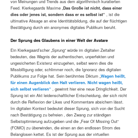
von Meinungen und Trends aus dem algorithmisch kuratierten
Feed. Kierkegaards Maxime „
Das Große ist nicht, dass einer
dies oder jenes ist, sondern dass er es selbst ist“
, ist die
ultimative Absage an eine Identitätsbildung, die auf der flüchtigen
Bestätigung durch ein anonymes digitales Publikum beruht.
Der Sprung des Glaubens in einer Welt der Avatare
Ein Kierkegaard’scher „Sprung“ würde im digitalen Zeitalter
bedeuten, das Wagnis der authentischen, unperfekten und
ungesicherten Existenz einzugehen, selbst wenn dies die
Missbilligung oder, schlimmer noch, die Ignoranz des digitalen
Publikums zur Folge hat. Sein berühmtes Diktum „
Wagen heißt,
für einen Augenblick den Halt verlieren. Nicht wagen heißt,
sich selbst verlieren“
, gewinnt hier eine neue Dringlichkeit. Der
Sprung ist ein Akt leidenschaftlicher Entscheidung, der sich nicht
durch die Reflexion der Likes und Kommentare absichern lässt.
Im digitalen Kontext bedeutet dieser Sprung, sich von der Sucht
nach Bestätigung zu befreien , den Zwang zur ständigen
Selbstoptimierung aufzugeben und die „Fear Of Missing Out“
(FOMO) zu überwinden, die einen an den endlosen Strom des
Belanglosen kettet. Es ist der Sprung aus der virtuellen