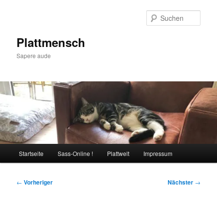
Zum
primären
Such
Inhalt
springen
Plattmensch
Sapere aude
Hauptmenü
Startseite
Sass-Online !
Plattwelt
Impressum
Beitragsnavigation
←
Vorheriger
Nächster
→