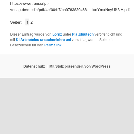
https://www.transcript-
verlag.de/media/pdf/4e/00/b7/oa9783839468111xoYmxNnyUS8jH.pdf
Seiten:
1
2
Dieser Eintrag wurde von
Lornz
unter
Plattdüütsch
veröffentlicht und
mit
Ki Aristoteles ursachenlehre uni
verschlagwortet. Setze ein
Lesezeichen für den
Permalink
.
Datenschutz
Mit Stolz präsentiert von WordPress