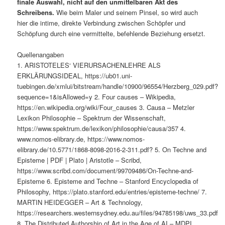
finale Auswahl, nicht auf den unmittelbaren Akt des
Schreibens.
Wie beim Maler und seinem Pinsel, so wird auch
hier die intime, direkte Verbindung zwischen Schöpfer und
Schöpfung durch eine vermittelte, befehlende Beziehung ersetzt.
Quellenangaben
1. ARISTOTELES‘ VIERURSACHENLEHRE ALS
ERKLÄRUNGSIDEAL, https://ub01.uni-
tuebingen.de/xmlui/bitstream/handle/10900/96554/Herzberg_029.pdf?
sequence=1&isAllowed=y 2. Four causes – Wikipedia,
https://en.wikipedia.org/wiki/Four_causes 3. Causa – Metzler
Lexikon Philosophie – Spektrum der Wissenschaft,
https://www.spektrum.de/lexikon/philosophie/causa/357 4.
www.nomos-elibrary.de, https://www.nomos-
elibrary.de/10.5771/1868-8098-2016-2-311.pdf? 5. On Techne and
Episteme | PDF | Plato | Aristotle – Scribd,
https://www.scribd.com/document/99709486/On-Techne-and-
Episteme 6. Episteme and Techne – Stanford Encyclopedia of
Philosophy, https://plato.stanford.edu/entries/episteme-techne/ 7.
MARTIN HEIDEGGER – Art & Technology,
https://researchers.westernsydney.edu.au/files/94785198/uws_33.pdf
8. The Distributed Authorship of Art in the Age of AI – MDPI,