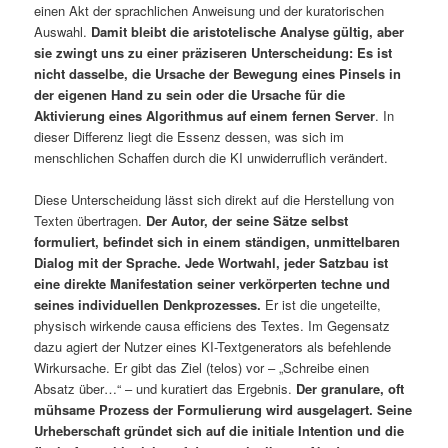
einen Akt der sprachlichen Anweisung und der kuratorischen
Auswahl.
Damit bleibt die aristotelische Analyse gültig, aber
sie zwingt uns zu einer präziseren Unterscheidung: Es ist
nicht dasselbe, die Ursache der Bewegung eines Pinsels in
der eigenen Hand zu sein oder die Ursache für die
Aktivierung eines Algorithmus auf einem fernen Server
. In
dieser Differenz liegt die Essenz dessen, was sich im
menschlichen Schaffen durch die KI unwiderruflich verändert.
Diese Unterscheidung lässt sich direkt auf die Herstellung von
Texten übertragen.
Der Autor, der seine Sätze selbst
formuliert, befindet sich in einem ständigen, unmittelbaren
Dialog mit der Sprache. Jede Wortwahl, jeder Satzbau ist
eine direkte Manifestation seiner verkörperten techne und
seines individuellen Denkprozesses.
Er ist die ungeteilte,
physisch wirkende causa efficiens des Textes. Im Gegensatz
dazu agiert der Nutzer eines KI-Textgenerators als befehlende
Wirkursache. Er gibt das Ziel (telos) vor – „Schreibe einen
Absatz über…“ – und kuratiert das Ergebnis.
Der granulare, oft
mühsame Prozess der Formulierung wird ausgelagert. Seine
Urheberschaft gründet sich auf die initiale Intention und die