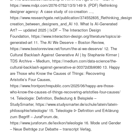
https://www.mdpi.com/2076-0752/13/5/149 9. (PDF) Rethinking
designer agency: A case study of co-creation …,
https://www.researchgate.net/publication/374552835_Rethinking_desi
creation_between_designers_and_AI 10. What Is AI-Generated
Art? — updated 2025 | IxDF – The Interaction Design
Foundation, https://www.interaction-design.org/literature/topics/ai-
generated-art 11. The AI We Deserve – Boston Review,
https://www.bostonreview.net/forum/the-ai-we-deserve/ 12. The
Cultural Backlash Against Generative AI | by Stephanie Kirmer |
TDS Archive – Medium, https://medium.com/data-science/the-
cultural-backlash-against-generative-ai-30372d3b9080 13. Happy
are Those who Know the Causes of Things: Recovering
Aristotle’s Four Causes,
https://www.frontporchrepublic.com/2025/06/happy-are-those-
who-know-the-causes-of-things-recovering-aristotles-four-causes/
14. Teleologie: Definition, Bedeutung & Beispiele –
StudySmarter, https://www.studysmarter.de/schule/latein/latein-
philosophie/teleologie/ 15. Teleologie ᐅ Definition und Erklärung
zum Begriff – JuraForum.de,
https://www.juraforum.de/lexikon/teleologie 16. Mode und Gender
– Neue Beiträge zur Debatte – transcript Verlag,