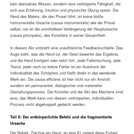
kein abstraktes Wissen, sondern eine verkörperte Fähigkeit, die
sich aus Erfahrung, Intuition und physischer Übung speist. Die
Hand des Malers, die den Pinsel führt, ist keine bloße
instrumentelle Ursache (causa instrumentalis) wie der Pinsel
selbst; sie ist die unmittelbare Verlängerung der Hauptursache
(causa principalis), des Künstlers in seiner Gesamtheit.
In diesem Akt entsteht eine unauflösliche Feedbackschleife: Das
Auge sieht, was die Hand tut, der Geist bewertet das Ergebnis,
und die Hand korrigiert oder setzt fort. Jede Farbmischung, jede
Textur, jeder noch so kleine Fehler ist ein Ausdruck der
Individualität des Schöpfers und fließt direkt in das werdende
Werk ein. Die causa efficiens ist hier nicht nur ein Anstoß,
sondern ein permanenter, dialogischer und materieller
Gestaltungsprozess. Der Künstler und der Akt des Machens sind
eins; das Werk kann von diesem verkörperten, individuellen
Prozess nicht abgekoppelt gedacht werden.
Teil II: Der entkörperlichte Befehl und die fragmentierte
Ursache
Der Befehl „Zeichne ein Haus“ an eine KI zerlegt diese Einheit.