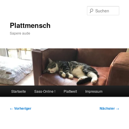
Zum
primären
Such
Inhalt
springen
Plattmensch
Sapere aude
Hauptmenü
Startseite
Sass-Online !
Plattwelt
Impressum
Beitragsnavigation
←
Vorheriger
Nächster
→